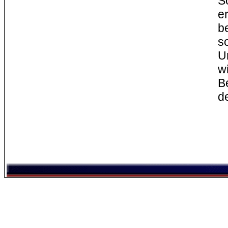
S
e
b
s
U
w
B
d