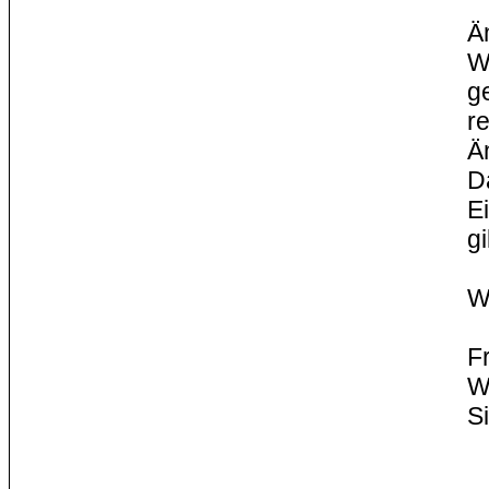
Ä
W
g
r
Ä
D
E
g
W
F
W
S