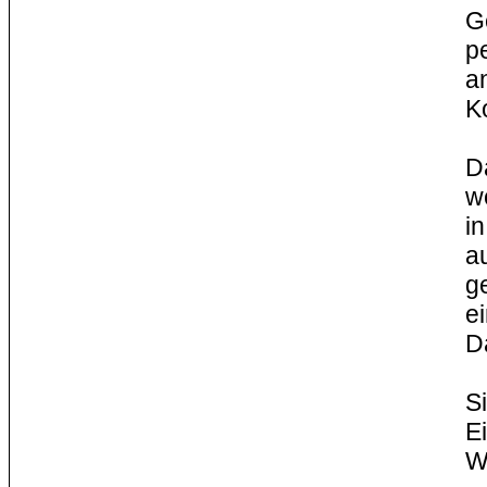
G
p
a
K
D
w
i
a
g
e
D
S
E
W