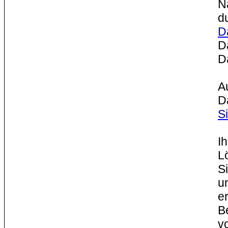
N
d
D
D
D
A
D
Si
I
L
S
u
e
B
v