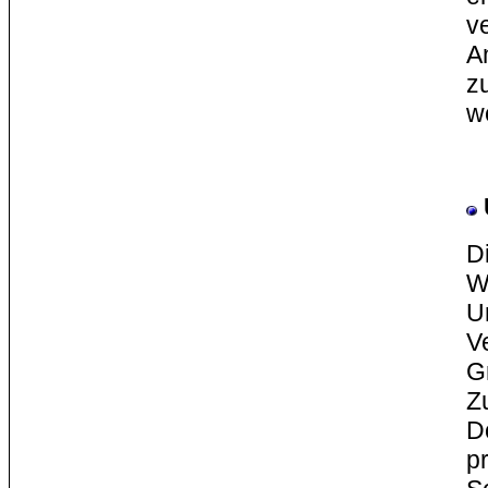
v
A
z
w
Di
W
U
V
G
Z
D
p