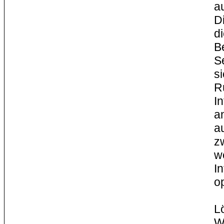
a
D
d
B
S
s
R
I
a
a
z
w
I
o
L
W