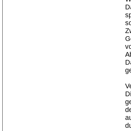
D
s
s
Z
G
v
A
D
g
V
D
g
d
a
d