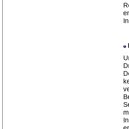
R
e
I
U
Dr
D
k
ve
Be
S
m
I
e