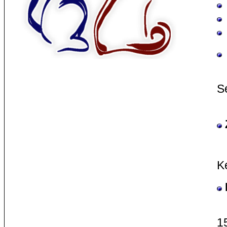
A
S
u
K
1