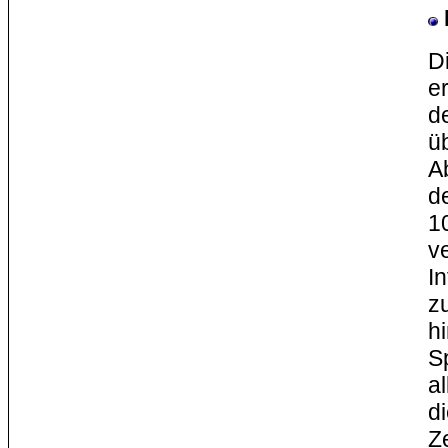
D
er
d
ü
A
d
1
v
I
zu
h
S
a
d
Z