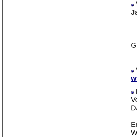
J
M
G
A
w
V
D
E
W