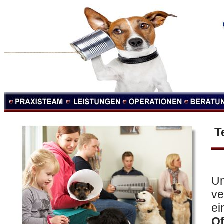
T
Um
ve
ei
Of