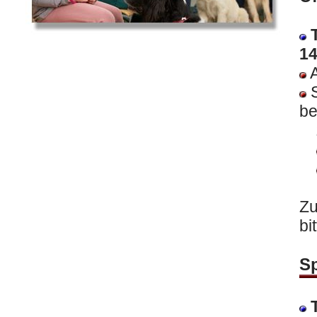
T
14
A
S
be
Zu
bi
Sp
T