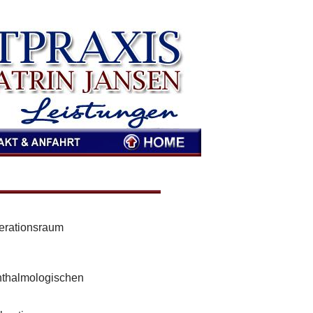
perationsraum
hthalmologischen