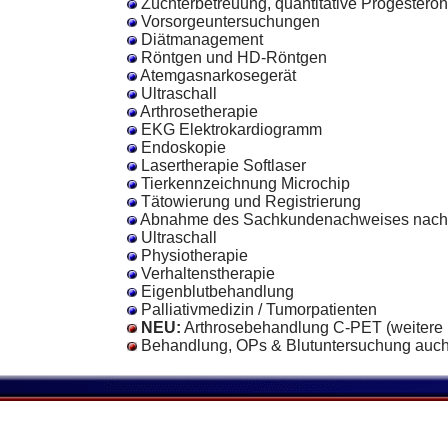
Züchterbetreuung, quantitative Progester
Vorsorgeuntersuchungen
Diätmanagement
Röntgen und HD-Röntgen
Atemgasnarkosegerät
Ultraschall
Arthrosetherapie
EKG Elektrokardiogramm
Endoskopie
Lasertherapie Softlaser
Tierkennzeichnung Microchip
Tätowierung und Registrierung
Abnahme des Sachkundenachweises nach
Ultraschall
Physiotherapie
Verhaltenstherapie
Eigenblutbehandlung
Palliativmedizin / Tumorpatienten
NEU:
Arthrosebehandlung C-PET (weitere 
Behandlung, OPs & Blutuntersuchung auch